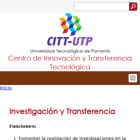
Jump to navigation
Buscar
Formulario
de
búsqueda
Universidad Tecnológica de Panamá
Centro de Innovación y Transferencia
Tecnológica
Inicio
Tropical
Inicio
Usted
Menu
Nuestro Centro
está
Investigación y Transferencia
Principal
Dirección
aquí
Innovación y Extensión
Funciones:
Investigación y Transferencia
Fomentar la realización de investigaciones en la