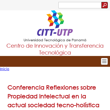
Jump to navigation
Buscar
Formulario
de
búsqueda
Universidad Tecnológica de Panamá
Centro de Innovación y Transferencia
Tecnológica
Inicio
Tropical
Inicio
Usted
Menu
Nuestro Centro
está
Conferencia Reflexiones sobre
Principal
Dirección
aquí
Propiedad Intelectual en la
Innovación y Extensión
actual sociedad tecno-holística
Investigación y Transferencia