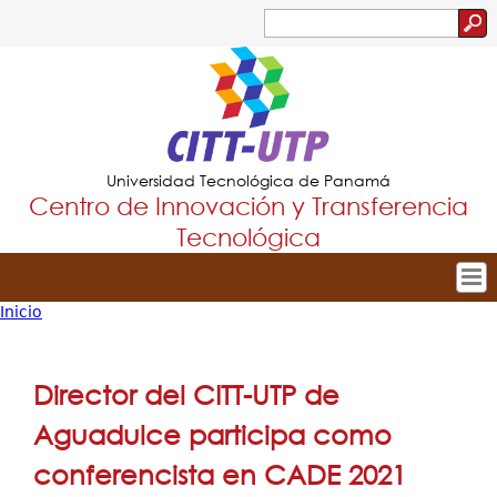
Jump to navigation
Buscar
Formulario
de
búsqueda
Universidad Tecnológica de Panamá
Centro de Innovación y Transferencia
Tecnológica
Inicio
Tropical
Inicio
Usted
Menu
Nuestro Centro
está
Director del CITT-UTP de
Principal
Dirección
aquí
Aguadulce participa como
Innovación y Extensión
conferencista en CADE 2021
Investigación y Transferencia