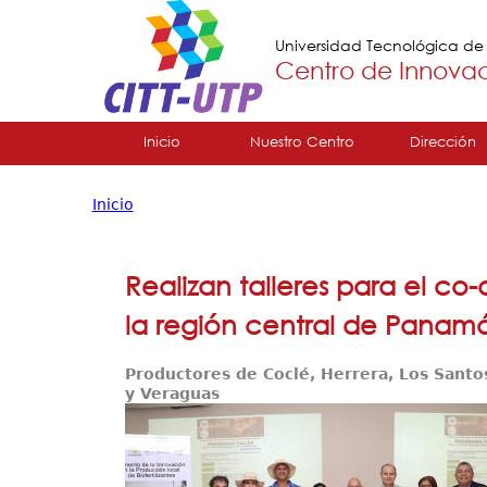
Universidad Tecnológica d
Centro de Innovac
Tropical
Inicio
Nuestro Centro
Dirección
Menu
Inicio
Principal
Usted
está
Realizan talleres para el co
aquí
la región central de Panam
Productores de Coclé, Herrera, Los Santo
y Veraguas