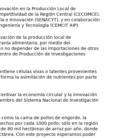
nnovación en la Producción Local de
Competitividad de la Región Central (CECOMCE),
gía e Innovación (SENACYT), y en colaboración
Ingeniería y Tecnología (CEMCIT AIP).
ovación de la producción local de
ranía alimentaria, por medio del
n no depender de las importaciones de otros
 Centro de Producción de Investigaciones
contiene células vivas o latentes provenientes
forma la asimilación de nutrientes por parte
entivar la economía circular y la innovación
miembro del Sistema Nacional de Investigación
es como la cama de pollos de engorde, la
sechos por cada 1000 pollo; sólo en la región
r de 80 mil hectáreas de arroz por año, donde
ectárea. Con este proyecto esperamos poder