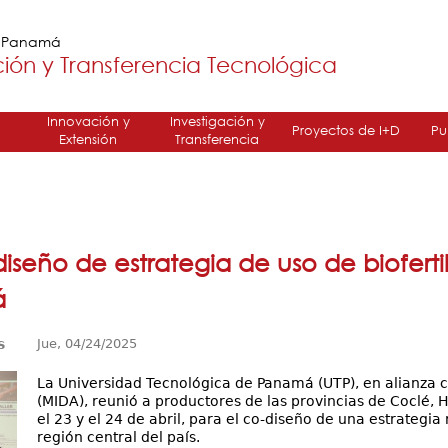
Jump to navigation
e Panamá
ión y Transferencia Tecnológica
Innovación y
Investigación y
Proyectos de I+D
Pu
Extensión
Transferencia
-diseño de estrategia de uso de biofert
á
s
Jue, 04/24/2025
La Universidad Tecnológica de Panamá (UTP), en alianza c
(MIDA), reunió a productores de las provincias de Coclé, H
el 23 y el 24 de abril, para el co-diseño de una estrategia
región central del país.