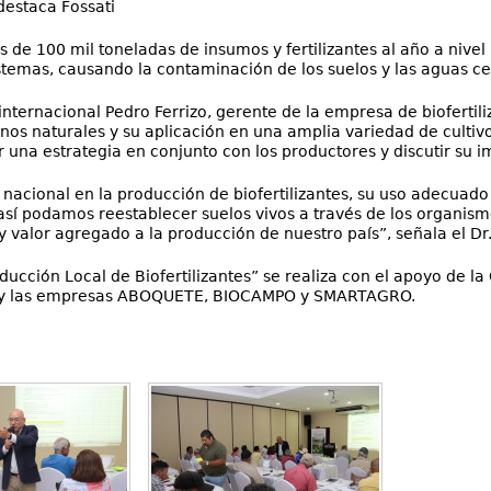
destaca Fossati
 100 mil toneladas de insumos y fertilizantes al año a nivel n
temas, causando la contaminación de los suelos y las aguas cer
 internacional Pedro Ferrizo, gerente de la empresa de bioferti
os naturales y su aplicación en una amplia variedad de cultivos,
ir una estrategia en conjunto con los productores y discutir su 
or nacional en la producción de biofertilizantes, su uso adecua
así podamos reestablecer suelos vivos a través de los organism
alor agregado a la producción de nuestro país”, señala el Dr. 
ducción Local de Biofertilizantes” se realiza con el apoyo de 
á y las empresas ABOQUETE, BIOCAMPO y SMARTAGRO.