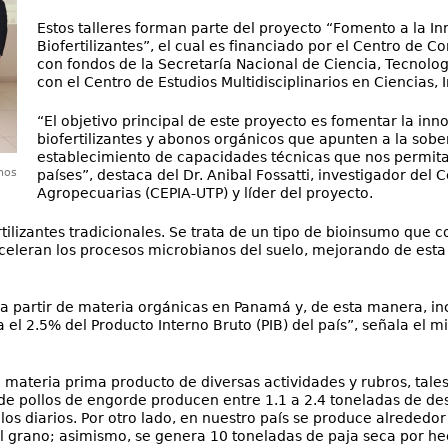
Estos talleres forman parte del proyecto “Fomento a la I
Biofertilizantes”, el cual es financiado por el Centro de 
con fondos de la Secretaría Nacional de Ciencia, Tecnolo
con el Centro de Estudios Multidisciplinarios en Ciencias, 
“El objetivo principal de este proyecto es fomentar la inn
biofertilizantes y abonos orgánicos que apunten a la sobe
establecimiento de capacidades técnicas que nos permita
nos
países”, destaca del Dr. Anibal Fossatti, investigador del
Agropecuarias (CEPIA-UTP) y líder del proyecto.
ertilizantes tradicionales. Se trata de un tipo de bioinsumo que 
eleran los procesos microbianos del suelo, mejorando de esta 
a partir de materia orgánicas en Panamá y, de esta manera, inc
 el 2.5% del Producto Interno Bruto (PIB) del país”, señala el 
 la materia prima producto de diversas actividades y rubros, tal
s de pollos de engorde producen entre 1.1 a 2.4 toneladas de de
los diarios. Por otro lado, en nuestro país se produce alrededo
el grano; asimismo, se genera 10 toneladas de paja seca por h