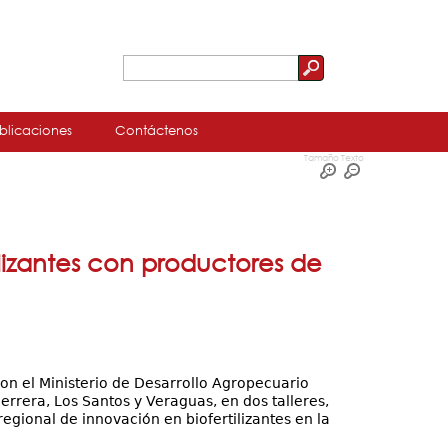
Buscar
Formulario
de
blicaciones
Contáctenos
búsqueda
Tamaño Texto
ilizantes con productores de
on el Ministerio de Desarrollo Agropecuario
errera, Los Santos y Veraguas, en dos talleres,
 regional de innovación en biofertilizantes en la