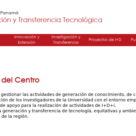
Jump to navigation
e Panamá
ión y Transferencia Tecnológica
Innovación y
Investigación y
Proyectos de I+D
Pu
Extensión
Transferencia
 del Centro
gestionar las actividades de generación de conocimiento, de co
ación de los investigadores de la Universidad con el entorno emp
e apoyo para la realización de actividades de I+D+i.
 generación y transferencia de tecnología, equitativas y ambie
 de la región.