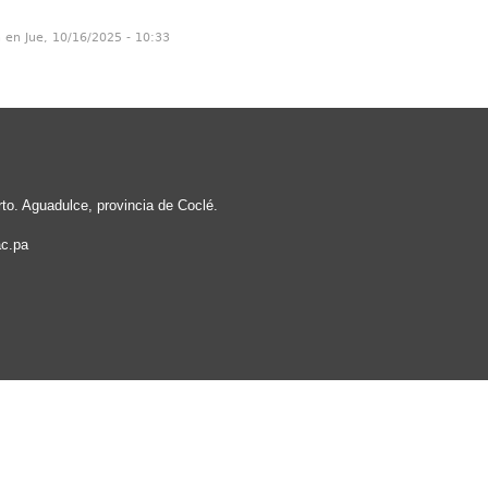
n en Jue, 10/16/2025 - 10:33
rto. Aguadulce, provincia de Coclé.
c.pa