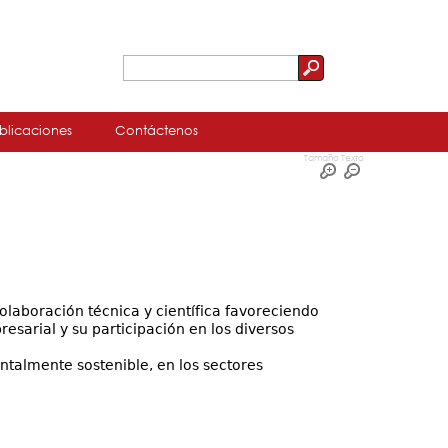
Buscar
Formulario
de
blicaciones
Contáctenos
búsqueda
Tamaño Texto
laboración técnica y científica favoreciendo
resarial y su participación en los diversos
ntalmente sostenible, en los sectores