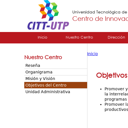
Universidad Tecnológica d
Centro de Innovac
Tropical
Inicio
Nuestro Centro
Dirección
Menu
Inicio
Nuestro Centro
Principal
Usted
Reseña
está
Organigrama
Objetivos
Misión y Visión
aquí
Objetivos del Centro
Promover y 
Unidad Administrativa
la interrel
programas d
Promover la
productivos