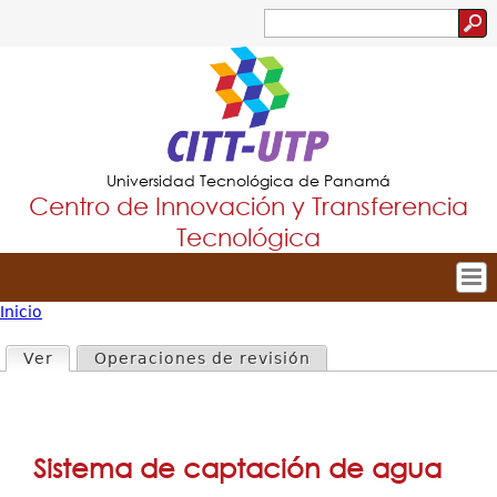
Jump to navigation
Buscar
Formulario
de
búsqueda
Universidad Tecnológica de Panamá
Centro de Innovación y Transferencia
Tecnológica
Inicio
Tropical
Inicio
Usted
Menu
Solapas
Ver
(solapa activa)
Operaciones de revisión
Nuestro Centro
está
Principal
principales
Dirección
aquí
Innovación y Extensión
Sistema de captación de agua
Investigación y Transferencia